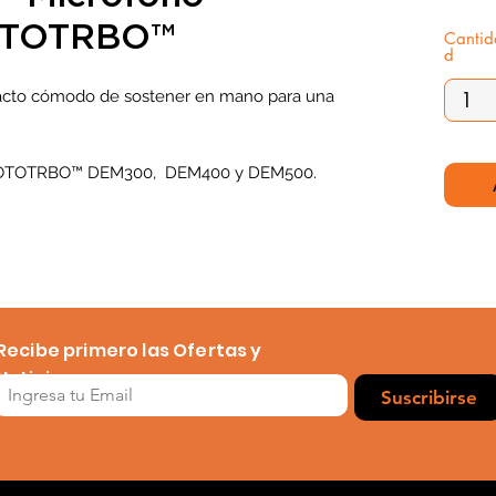
OTOTRBO™
Cantid
d
to cómodo de sostener en mano para una
 MOTOTRBO™ DEM300, DEM400 y DEM500.
Recibe primero las Ofertas y
Noticias
Suscribirse