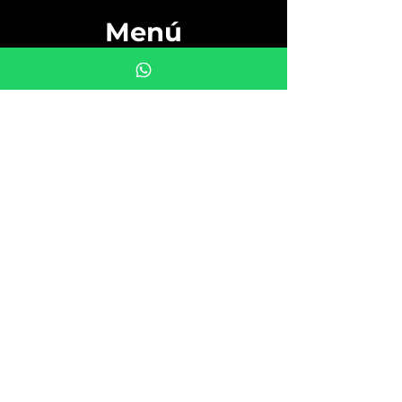
Menú
Inicio
Productos
Ofertas
Nosotros
Noticias
Contacto
Calle Charcas 1263