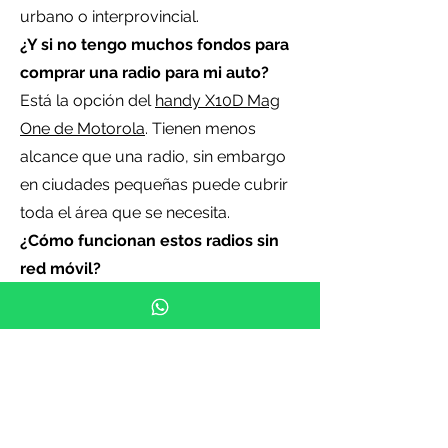
urbano o interprovincial.
¿Y si no tengo muchos fondos para
comprar una radio para mi auto?
Está la opción del
handy X10D Mag
One de Motorola
. Tienen menos
alcance que una radio, sin embargo
en ciudades pequeñas puede cubrir
toda el área que se necesita.
¿Cómo funcionan estos radios sin
red móvil?
Operan en frecuencias VHF/UHF
propias sin depender de operadores
móviles, lo que garantiza
comunicación directa en área urbana
o interdepartamental.
¿Dónde comprar estos equipos en