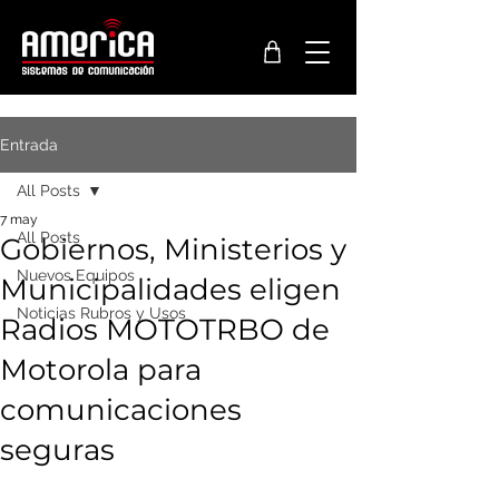
Entrada
All Posts
7 may
All Posts
Gobiernos, Ministerios y
Nuevos Equipos
Municipalidades eligen
Noticias Rubros y Usos
Radios MOTOTRBO de
Motorola para
comunicaciones
seguras