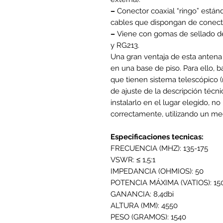
–
Conector coaxial “ringo” estánda
cables que dispongan de conec
–
Viene con gomas de sellado de
y RG213.
Una gran ventaja de esta antena
en una base de piso. Para ello, b
que tienen sistema telescópico (n
de ajuste de la descripción técn
instalarlo en el lugar elegido, no
correctamente, utilizando un me
Especificaciones tecnicas:
FRECUENCIA (MHZ):
135-175
VSWR:
≤ 1,5:1
IMPEDANCIA (OHMIOS):
50
POTENCIA MÁXIMA (VATIOS):
15
GANANCIA:
8,4dbi
ALTURA (MM):
4550
PESO (GRAMOS):
1540