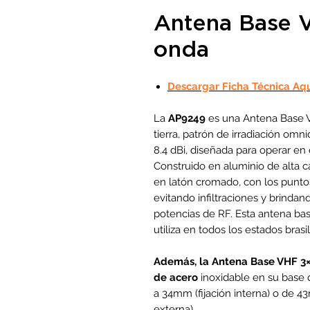
Antena Base 
onda
Descargar Ficha Técnica Aq
La
AP9249
es una Antena Base V
tierra, patrón de irradiación omni
8.4 dBi, diseñada para operar en
Construido en aluminio de alta c
en latón cromado, con los punto
evitando infiltraciones y brind
potencias de RF. Esta antena ba
utiliza en todos los estados bras
Además, la Antena Base VHF 3×
de
acero
inoxidable en su base 
a 34mm (fijación interna) o de
externa).