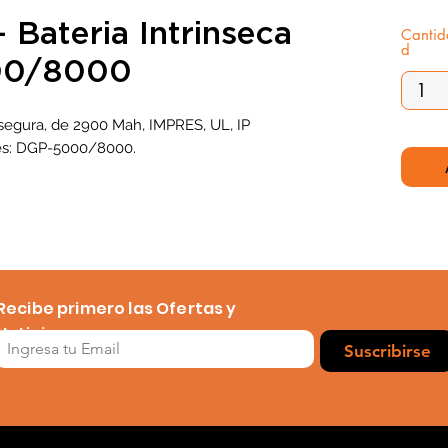
ateria Intrinseca
Cantid
d
00/8000
 segura, de 2900 Mah, IMPRES, UL, IP
ies: DGP-5000/8000.
Recibe primero las Ofertas y
Noticias
Suscribirse