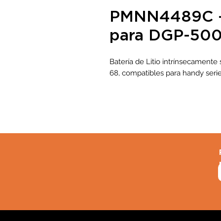
PMNN4489C - B
para DGP-50
Batería de Litio intrínsecamente
68, compatibles para handy ser