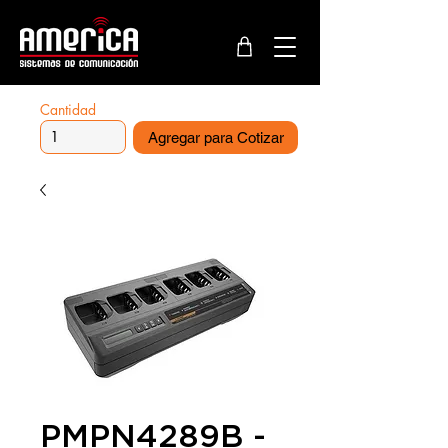
Cantidad
Agregar para Cotizar
PMPN4289B -