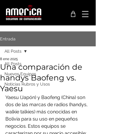
Entrada
All Posts
8 ene 2025
All Posts
Una comparación de
Nuevos Equipos
handys Baofeng vs.
Noticias Rubros y Usos
Yaesu
Yaesu (Japón) y Baofeng (China) son 
dos de las marcas de radios (handys, 
walkie talkies) más conocidas en 
Bolivia para su uso en pequeños 
negocios. Estos equipos se 
caracterizan por su precio accesible; 